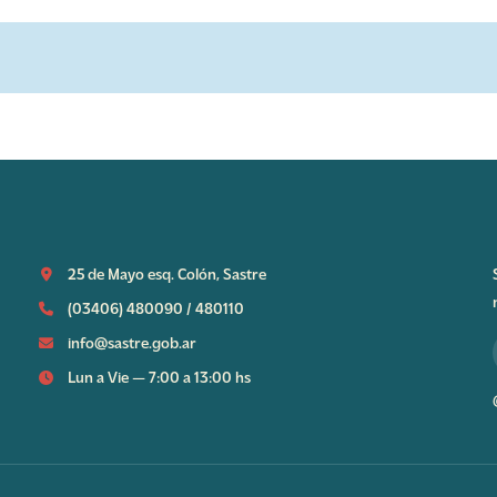
25 de Mayo esq. Colón, Sastre
(03406) 480090
/
480110
info@sastre.gob.ar
Lun a Vie — 7:00 a 13:00 hs