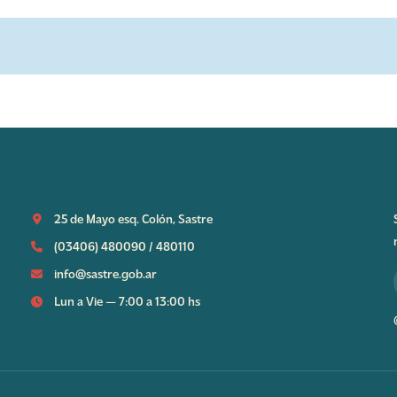
25 de Mayo esq. Colón, Sastre
(03406) 480090
/
480110
info@sastre.gob.ar
Lun a Vie — 7:00 a 13:00 hs