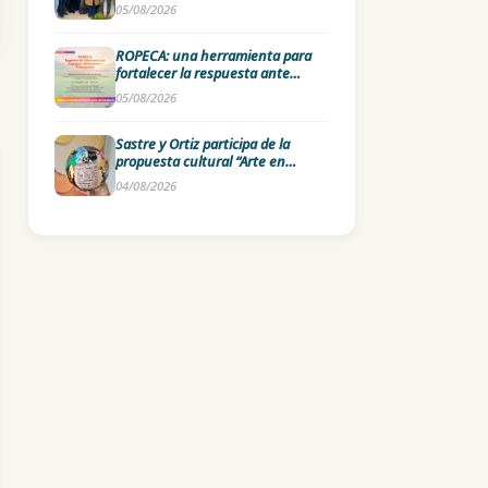
fenómeno de El Niño 2026-2027
05/08/2026
ROPECA: una herramienta para
fortalecer la respuesta ante
emergencias agropecuarias
05/08/2026
Sastre y Ortiz participa de la
propuesta cultural “Arte en
Pelotas” del Ente Cultural
04/08/2026
Santafesino