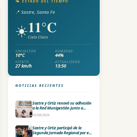
🌤️ ESTADO DEL TIEMPO
📍 Sastre, Santa Fe
11°C
☀️
Cielo Claro
SENSACIÓN
HUMEDAD
10°C
44%
VIENTO
ACTUALIZADO
27 km/h
13:50
NOTICIAS RECIENTES
Sastre y Ortiz renovó su adhesión
a la Red Munigestión junto a
universidades nacionales
05/08/2026
Sastre y Ortiz participó de la
Segunda Jornada Regional por el