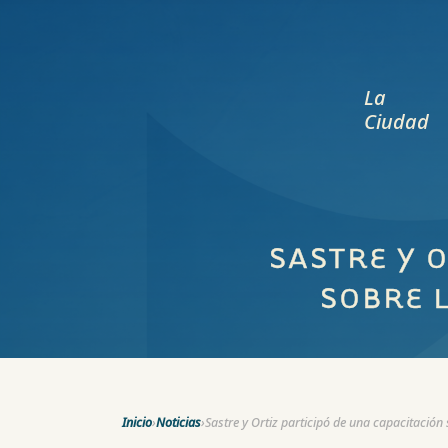
La
Ciudad
SASTRE Y 
SOBRE 
Inicio
›
Noticias
›
Sastre y Ortiz participó de una capacitació