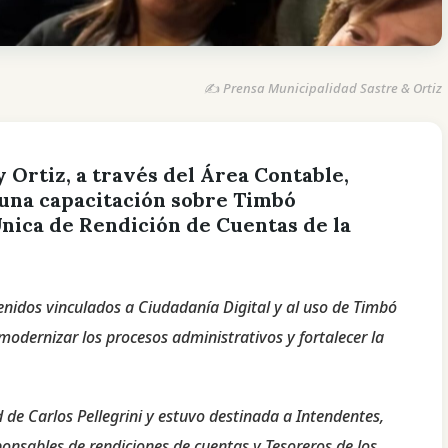
✍️ Prensa Municipalidad Sastre & Ortiz
 Ortiz, a través del Área Contable,
 una capacitación sobre Timbó
Única de Rendición de Cuentas de la
nidos vinculados a Ciudadanía Digital y al uso de Timbó
odernizar los procesos administrativos y fortalecer la
d de Carlos Pellegrini y estuvo destinada a Intendentes,
onsables de rendiciones de cuentas y Tesoreros de los