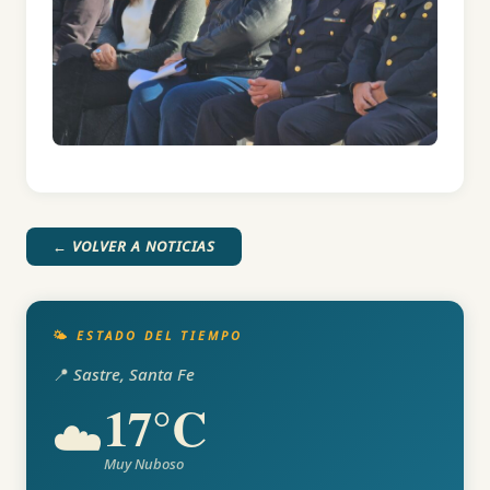
← VOLVER A NOTICIAS
🌤️ ESTADO DEL TIEMPO
📍 Sastre, Santa Fe
17°C
☁️
Muy Nuboso