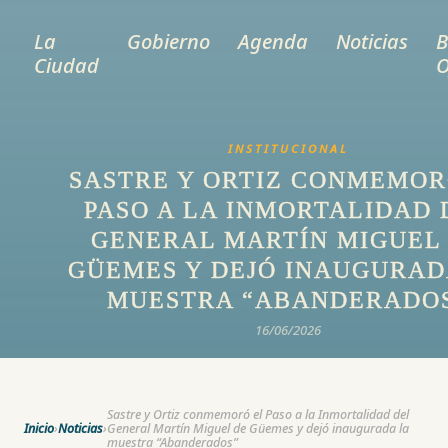
La
Gobierno
Agenda
Noticias
B
Ciudad
O
INSTITUCIONAL
SASTRE Y ORTIZ CONMEMOR
PASO A LA INMORTALIDAD 
GENERAL MARTÍN MIGUEL
GÜEMES Y DEJÓ INAUGURAD
MUESTRA “ABANDERADO
16/06/2026
Sastre y Ortiz conmemoró el Paso a la Inmortalidad del
Inicio
›
Noticias
›
General Martín Miguel de Güemes y dejó inaugurada la
muestra “Abanderados”