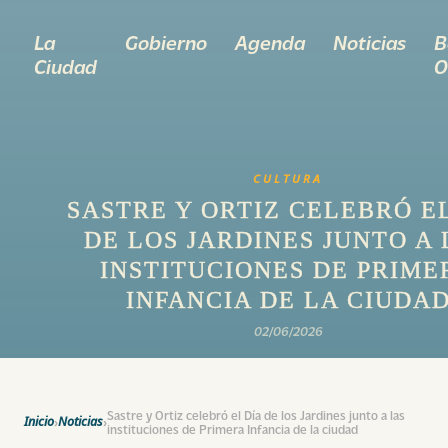
La
Gobierno
Agenda
Noticias
B
Ciudad
O
CULTURA
SASTRE Y ORTIZ CELEBRÓ E
DE LOS JARDINES JUNTO A 
INSTITUCIONES DE PRIME
INFANCIA DE LA CIUDA
02/06/2026
Sastre y Ortiz celebró el Día de los Jardines junto a las
Inicio
Noticias
›
›
instituciones de Primera Infancia de la ciudad