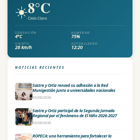
8°C
☀️
Cielo Claro
SENSACIÓN
HUMEDAD
4°C
75%
VIENTO
ACTUALIZADO
28 km/h
12:20
NOTICIAS RECIENTES
Sastre y Ortiz renovó su adhesión a la Red
Munigestión junto a universidades nacionales
05/08/2026
Sastre y Ortiz participó de la Segunda Jornada
Regional por el fenómeno de El Niño 2026-2027
05/08/2026
ROPECA: una herramienta para fortalecer la