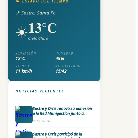
🌤️ ESTADO DEL TIEMPO
📍 Sastre, Santa Fe
13°C
☀️
Cielo Claro
SENSACIÓN
HUMEDAD
12°C
49%
VIENTO
ACTUALIZADO
11 km/h
15:42
NOTICIAS RECIENTES
Sastre y Ortiz renovó su adhesión
a la Red Munigestión junto a
universidades nacionales
05/08/2026
Sastre y Ortiz participó de la