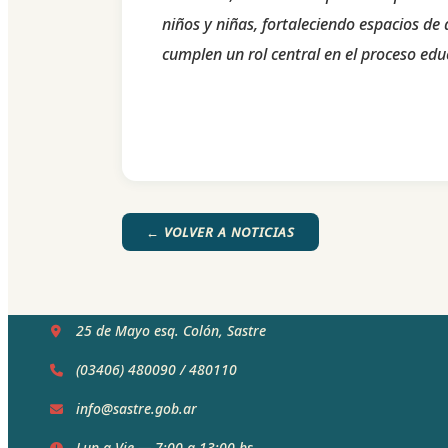
niños y niñas, fortaleciendo espacios de 
cumplen un rol central en el proceso edu
← VOLVER A NOTICIAS
25 de Mayo esq. Colón, Sastre
(03406) 480090
/
480110
info@sastre.gob.ar
Lun a Vie — 7:00 a 13:00 hs