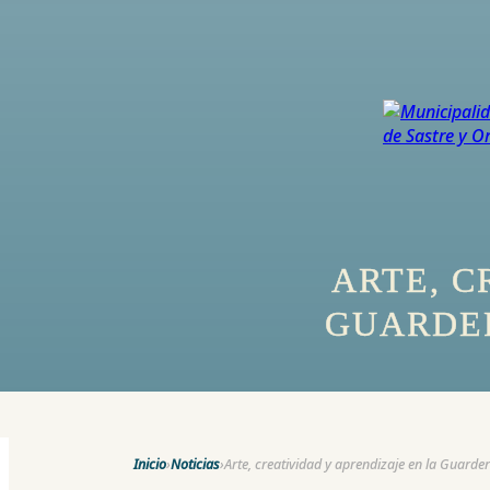
ARTE, C
GUARDER
Inicio
›
Noticias
›
Arte, creatividad y aprendizaje en la Guarder